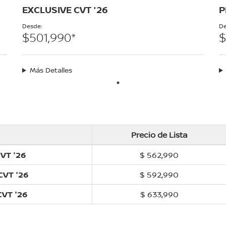
EXCLUSIVE CVT '26
P
Desde:
De
$501,990*
$
Más Detalles
Precio de Lista
VT '26
$ 562,990
CVT '26
$ 592,990
VT '26
$ 633,990