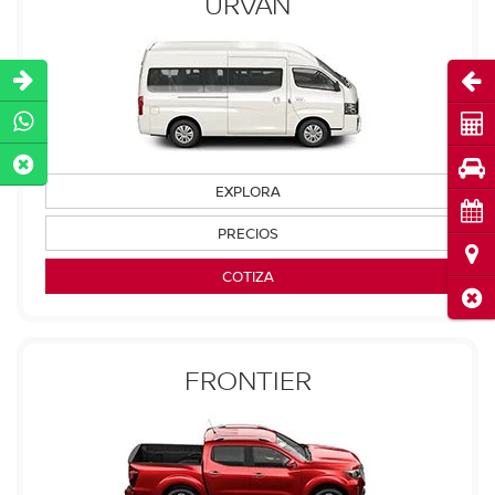
URVAN
Abri
Cot
Pru
EXPLORA
Cita
PRECIOS
Ubi
COTIZA
Cerr
FRONTIER