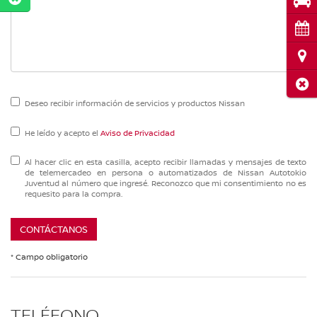
Pru
Cita
Ubi
Cerr
Deseo recibir información de servicios y productos Nissan
He leído y acepto el
Aviso de Privacidad
Al hacer clic en esta casilla, acepto recibir llamadas y mensajes de texto
de telemercadeo en persona o automatizados de Nissan Autotokio
Juventud al número que ingresé. Reconozco que mi consentimiento no es
requesito para la compra.
CONTÁCTANOS
* Campo obligatorio
TELÉFONO