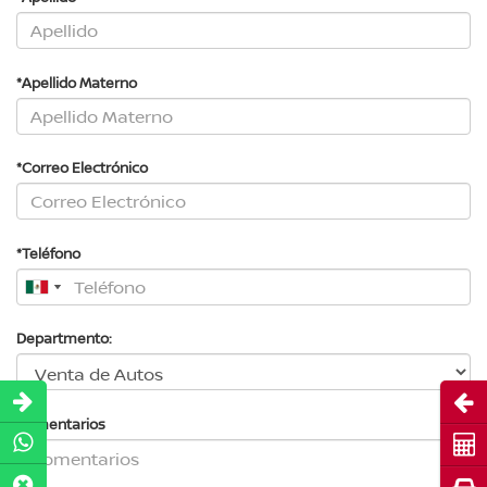
*Apellido Materno
*Correo Electrónico
*Teléfono
Departmento:
Abri
Comentarios
Cot