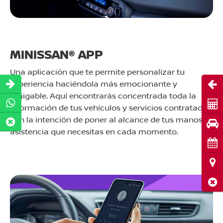
MINISSAN® APP
Una aplicación que te permite personalizar tu
experiencia haciéndola más emocionante y
Abri
amigable. Aquí encontrarás concentrada toda la
Cot
información de tus vehículos y servicios contratados,
con la intención de poner al alcance de tus manos la
Pru
asistencia que necesitas en cada momento.
Cita
Ubi
Cerr