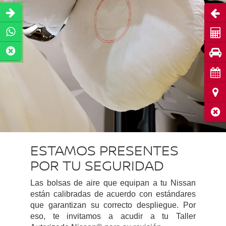
Abri
Coti
Pru
Cita
Ubic
Cerr
ESTAMOS PRESENTES
POR TU SEGURIDAD
Las bolsas de aire que equipan a tu Nissan
están calibradas de acuerdo con estándares
que garantizan su correcto despliegue. Por
eso, te invitamos a acudir a tu Taller